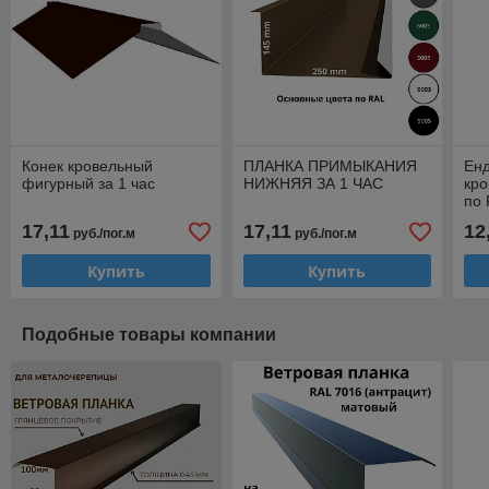
Конек кровельный
ПЛАНКА ПРИМЫКАНИЯ
Енд
фигурный за 1 час
НИЖНЯЯ ЗА 1 ЧАС
кро
по
17,11
17,11
12
руб./пог.м
руб./пог.м
Купить
Купить
Подобные товары компании