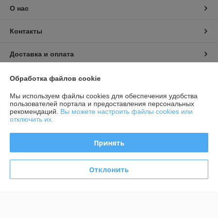
О нас
Контакты
Доставка и оплата
График работы
Обработка файлов cookie
Мы используем файлы cookies для обеспечения удобства
Полная версия сайта
пользователей портала и предоставления персональных
рекомендаций.
Вы можете настроить файлы cookies или
отключить их.
Политика обработки cookies
Принять
Сайт создан на платформе Deal.by
Отклонить
Информация для покупателя