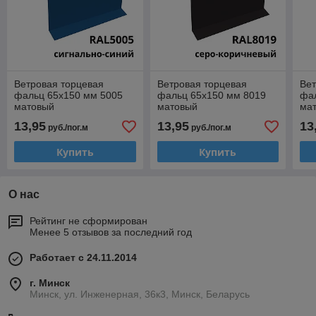
Ветровая торцевая
Ветровая торцевая
Вет
фальц 65х150 мм 5005
фальц 65х150 мм 8019
фа
матовый
матовый
ма
13,95
13,95
13
руб./пог.м
руб./пог.м
Купить
Купить
О нас
Рейтинг не сформирован
Менее 5 отзывов за последний год
Работает с 24.11.2014
г. Минск
Минск, ул. Инженерная, 36к3, Минск, Беларусь