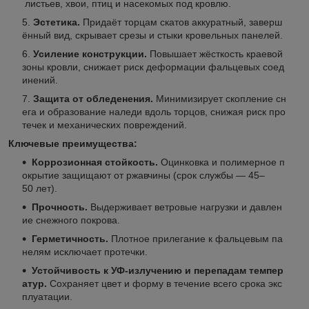
листьев, хвои, птиц и насекомых под кровлю.
Эстетика.
Придаёт торцам скатов аккуратный, заверш
ённый вид, скрывает срезы и стыки кровельных панелей.
Усиление конструкции.
Повышает жёсткость краевой
зоны кровли, снижает риск деформации фальцевых соед
инений.
Защита от обледенения.
Минимизирует скопление сн
ега и образование наледи вдоль торцов, снижая риск про
течек и механических повреждений.
Ключевые преимущества:
Коррозионная стойкость.
Оцинковка и полимерное п
окрытие защищают от ржавчины (срок службы — 45–
50 лет).
Прочность.
Выдерживает ветровые нагрузки и давлен
ие снежного покрова.
Герметичность.
Плотное прилегание к фальцевым па
нелям исключает протечки.
Устойчивость к УФ‑излучению и перепадам темпер
атур.
Сохраняет цвет и форму в течение всего срока экс
плуатации.