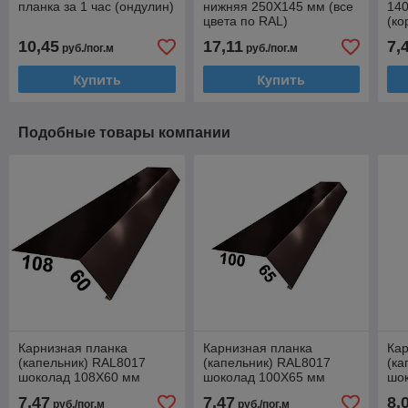
планка за 1 час (ондулин)
нижняя 250Х145 мм (все
14
цвета по RAL)
(ко
10,45
17,11
7,
руб./пог.м
руб./пог.м
Купить
Купить
Подобные товары компании
Карнизная планка
Карнизная планка
Кар
(капельник) RAL8017
(капельник) RAL8017
(ка
шоколад 108Х60 мм
шоколад 100Х65 мм
шо
7,47
7,47
8,
руб./пог.м
руб./пог.м