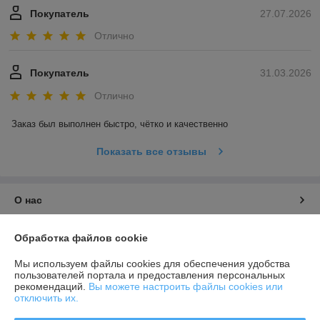
Покупатель
27.07.2026
Отлично
Покупатель
31.03.2026
Отлично
Заказ был выполнен быстро, чётко и качественно
Показать все отзывы
О нас
Контакты
Обработка файлов cookie
Мы используем файлы cookies для обеспечения удобства
Доставка и оплата
пользователей портала и предоставления персональных
рекомендаций.
Вы можете настроить файлы cookies или
отключить их.
График работы