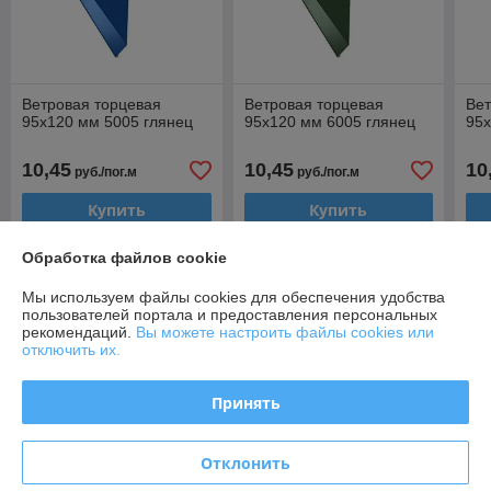
Ветровая торцевая
Ветровая торцевая
Вет
95х120 мм 5005 глянец
95х120 мм 6005 глянец
95х
10,45
10,45
10
руб./пог.м
руб./пог.м
Купить
Купить
Обработка файлов cookie
О нас
Мы используем файлы cookies для обеспечения удобства
пользователей портала и предоставления персональных
Рейтинг не сформирован
рекомендаций.
Вы можете настроить файлы cookies или
Менее 5 отзывов за последний год
отключить их.
Работает с 24.11.2014
Принять
г. Минск
Минск, ул. Инженерная, 36к3, Минск, Беларусь
Отклонить
Контакты