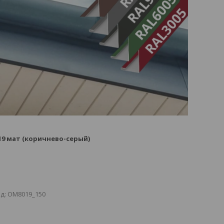
19 мат (коричнево-серый)
д:
OM8019_150