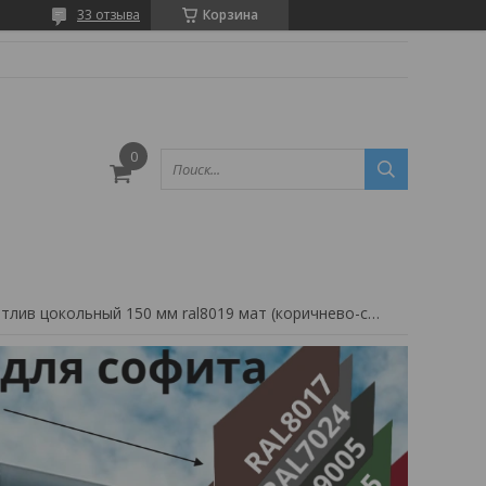
33 отзыва
Корзина
Отлив цокольный 150 мм ral8019 мат (коричнево-серый)