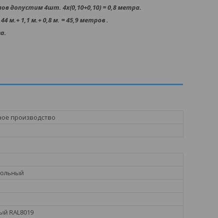
в допустим 4шт. 4х(0,10+0,10) = 0,8 метра.
+ 1,1 м.+ 0,8 м. = 45,9 метров .
а.
ное производство
кольный
ый RAL8019