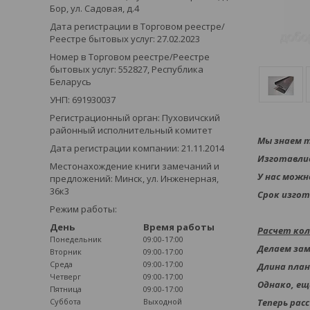
Бор, ул. Садовая, д.4
Дата регистрации в Торговом реестре/
Реестре бытовых услуг: 27.02.2023
Номер в Торговом реестре/Реестре
бытовых услуг: 552827, Республика
Беларусь
УНП: 691930037
Регистрационный орган: Пуховичский
районный исполнительный комитет
Мы знаем т
Дата регистрации компании: 21.11.2014
Изготавлив
Местонахождение книги замечаний и
У нас можн
предложений: Минск, ул. Инженерная,
36к3
Срок изгот
Режим работы:
День
Время работы
Расчет ко
Понедельник
09:00-17:00
Делаем зам
Вторник
09:00-17:00
Среда
09:00-17:00
Длина план
Четверг
09:00-17:00
Однако, ещё
Пятница
09:00-17:00
Суббота
Выходной
Теперь рас