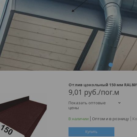
1
2
3
4
Отлив цокольный 150 мм RAL80
9,01
руб.
/пог.м
Показать оптовые
цены
В наличии
Оптом и в розницу
Ко
Купить