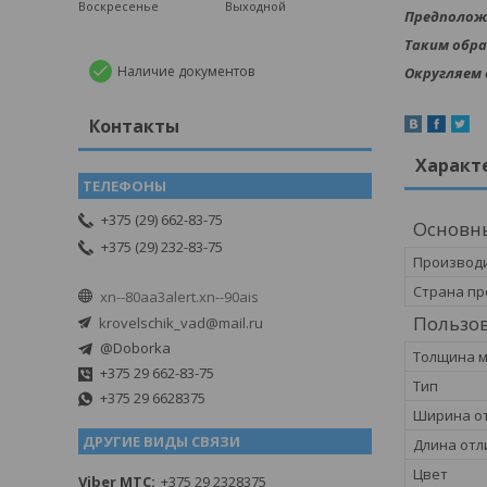
Воскресенье
Выходной
Предположи
Таким обра
Наличие документов
Округляем д
Контакты
Характ
+375 (29) 662-83-75
Основн
+375 (29) 232-83-75
Производ
Страна пр
xn--80aa3alert.xn--90ais
Пользов
krovelschik_vad@mail.ru
@Doborka
Толщина 
+375 29 662-83-75
Тип
+375 29 6628375
Ширина о
ДРУГИЕ ВИДЫ СВЯЗИ
Длина отл
Цвет
Viber MTC
+375 29 2328375