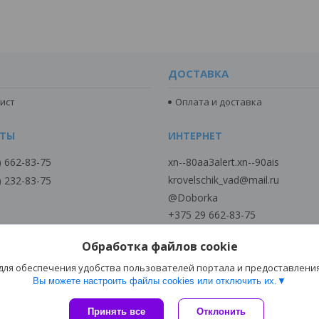
ДОСТАВКА
ист
Оплата и доставка
) 662-83-75
xn--80aa3alert.xn--90ais
krovelschik_vad@mail.ru
) 232-83-75
@Doborka
+375 29 662-83-75
+375 29 6628375
Обработка файлов cookie
+375 29 2328375
Viber MTC
 для обеспечения удобства пользователей портала и предоставлени
Вы можете настроить файлы cookies или отключить их.
Сайт создан на платформе Deal.by
Принять все
Отклонить