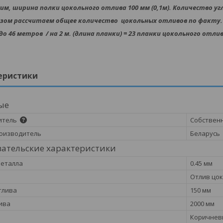
м, ширина полки цокольного отлива 100 мм (0,1м). Количество угло
зом рассчитаем общее количество цокольных отливов по факту. 44 м.
о 46 метров / на 2 м. (длина планки) = 23 планки цокольного отлив
еристики
ые
итель
Собствен
оизводитель
Беларусь
ательские характеристики
металла
0.45 мм
Отлив цо
тлива
150 мм
ива
2000 мм
Коричнев