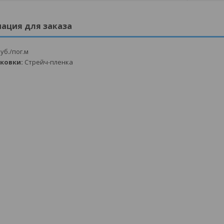
ация для заказа
уб.
/пог.м
аковки:
Стрейч-пленка