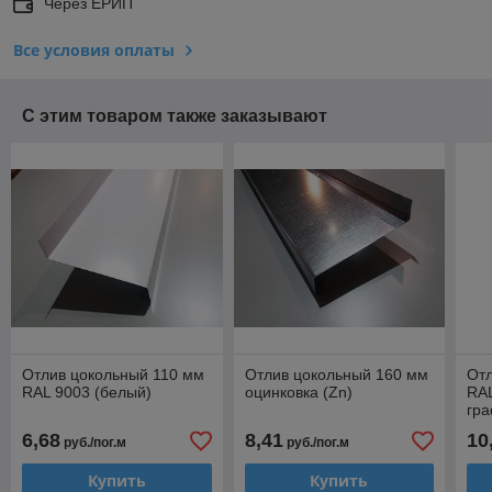
Через ЕРИП
Все условия оплаты
С этим товаром также заказывают
Отлив цокольный 110 мм
Отлив цокольный 160 мм
От
RAL 9003 (белый)
оцинковка (Zn)
RA
гра
6,68
8,41
10
руб./пог.м
руб./пог.м
Купить
Купить