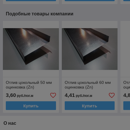
Подобные товары компании
Отлив цокольный 50 мм
Отлив цокольный 60 мм
Отл
оцинковка (Zn)
оцинковка (Zn)
оци
3,60
4,41
4,
руб./пог.м
руб./пог.м
Купить
Купить
О нас