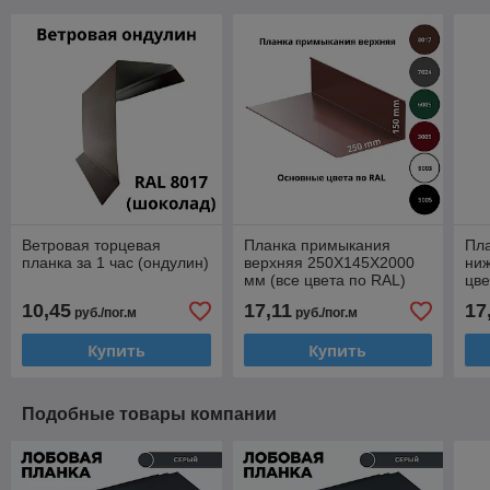
Ветровая торцевая
Планка примыкания
Пл
планка за 1 час (ондулин)
верхняя 250Х145Х2000
ниж
мм (все цвета по RAL)
цве
10,45
17,11
17
руб./пог.м
руб./пог.м
Купить
Купить
Подобные товары компании