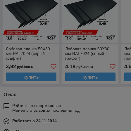
Лобовая планка 50Х30
Лобовая планка 60Х30
Лоб
мм RAL7024 (серый
мм RAL7024 (серый
мм
графит)
графит)
гра
3,92
4,18
4,
руб./пог.м
руб./пог.м
Купить
Купить
О нас
Рейтинг не сформирован
Менее 5 отзывов за последний год
Работает с 24.11.2014