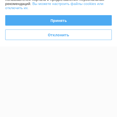
Менее 5 отзывов за последний год
рекомендаций.
Вы можете настроить файлы cookies или
отключить их.
Работает с 24.11.2014
г. Минск
Принять
Минск, ул. Инженерная, 36к3, Минск, Беларусь
Контакты
Отклонить
Сегодня работает с 09:00 до 17:00
Показать весь график работы
Отзывы о магазине
33 отзывов за всё время
Покупатель
27.07.2026
Отлично
Покупатель
31.03.2026
Отлично