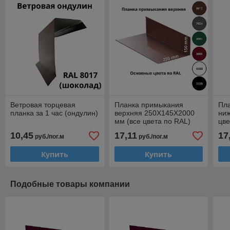
Ветровая торцевая
Планка примыкания
Пл
планка за 1 час (ондулин)
верхняя 250Х145Х2000
ниж
мм (все цвета по RAL)
цве
10,45
17,11
17
руб./пог.м
руб./пог.м
Купить
Купить
Подобные товары компании