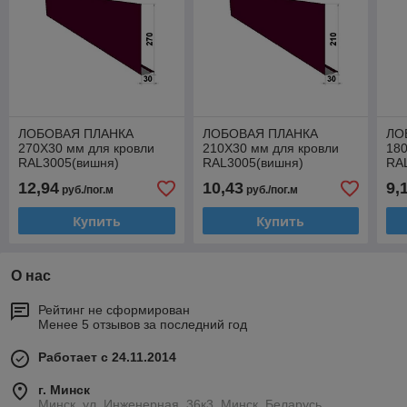
ЛОБОВАЯ ПЛАНКА
ЛОБОВАЯ ПЛАНКА
ЛО
270Х30 мм для кровли
210Х30 мм для кровли
180
RAL3005(вишня)
RAL3005(вишня)
RA
12,94
10,43
9,
руб./пог.м
руб./пог.м
Купить
Купить
О нас
Рейтинг не сформирован
Менее 5 отзывов за последний год
Работает с 24.11.2014
г. Минск
Минск, ул. Инженерная, 36к3, Минск, Беларусь