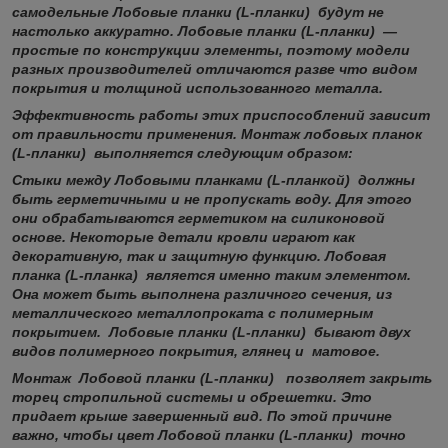
самодельные Лобовые планки (L-планки) будут не
настолько аккуратно. Лобовые планки (L-планки) —
простые по конструкции элементы, поэтому модели
разных производителей отличаются разве что видом
покрытия и толщиной использованного металла.
Эффективность работы этих приспособлений зависит
от правильности применения. Монтаж лобовых планок
(L-планки) выполняется следующим образом:
Стыки между Лобовыми планками (L-планкой) должны
быть герметичными и не пропускать воду. Для этого
они обрабатываются герметиком на силиконовой
основе. Некоторые детали кровли играют как
декоративную, так и защитную функцию. Лобовая
планка (L-планка) является именно таким элементом.
Она может быть выполнена различного сечения, из
металлического металлопроката с полимерным
покрытием. Лобовые планки (L-планки) бывают двух
видов полимерного покрытия, глянец и матовое.
Монтаж Лобовой планки (L-планки) позволяет закрыть
торец стропильной системы и обрешетки. Это
придает крыше завершенный вид. По этой причине
важно, чтобы цвет Лобовой планки (L-планки) точно