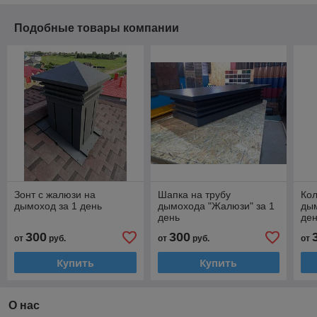
Подобные товары компании
Зонт с жалюзи на
Шапка на трубу
Кол
дымоход за 1 день
дымохода "Жалюзи" за 1
дым
день
де
300
300
от
руб.
от
руб.
от
Купить
Купить
О нас