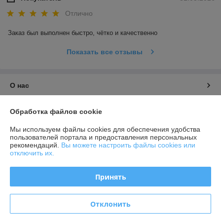
Отлично
Заказ был выполнен быстро, чётко и качественно
Показать все отзывы
О нас
Контакты
Обработка файлов cookie
Мы используем файлы cookies для обеспечения удобства
Доставка и оплата
пользователей портала и предоставления персональных
рекомендаций.
Вы можете настроить файлы cookies или
отключить их.
График работы
Принять
Полная версия сайта
Политика обработки cookies
Отклонить