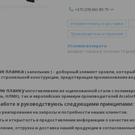
+375 (29) 662-83-75
Условия оплаты и доставки
Производитель и гарантия
возврат товара в течение 14 дне
ая планка
( капельник ) – доборный элемент кровли, которы
 стропильной конструкции, предотвращая проникновение вод
ую планку
изготавливаем из оцинкованной стали с полимер
ль, НЛМК), так и европейских премиум производителей
ArcelorM
 работе я руководствуюсь следующими принципами:
е реагирование на запросы и потребности наших клиентов.
сть и открытость в предоставлении информации о качестве и
вление, отгрузка и доставка нашей продукции в согласованные