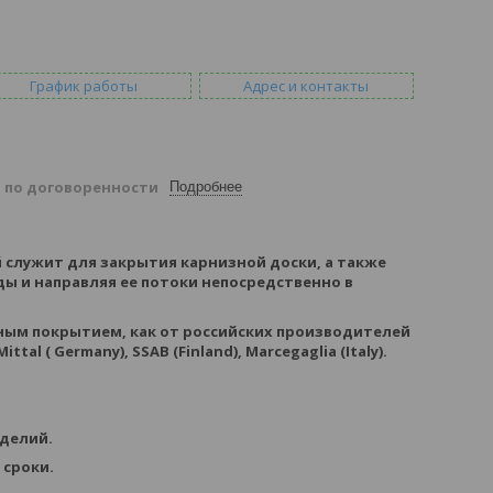
График работы
Адрес и контакты
й
по договоренности
Подробнее
й служит для закрытия карнизной доски, а также
ы и направляя ее потоки непосредственно в
ным покрытием, как от российских производителей
ittal ( Germany), SSAB (Finland), Marcegaglia (Italy).
зделий.
 сроки.