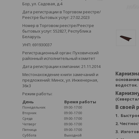
Бор, ул. Садовая, д.4
Дата регистрации в Торговом реестре/
Реестре бытовых услуг: 27.02.2023
Номер в Торговом реестре/Реестре
бытовых услуг: 552827, Республика
Беларусь
УНП: 691930037
Регистрационный орган: Пуховичский
районный исполнительный комитет
Дата регистрации компании: 21.11.2014
Карнизн
Местонахождение книги замечаний и
основания
предложений: Минск, ул. Инженерная,
водосток.
36к3
Карнизн
Режим работы:
(Северста
День
Время работы
В своей
Понедельник
09:00-17:00
Вторник
09:00-17:00
1. Быстро
Среда
09:00-17:00
2. Честно
Четверг
09:00-17:00
Пятница
09:00-17:00
3. Изгото
Суббота
Выходной