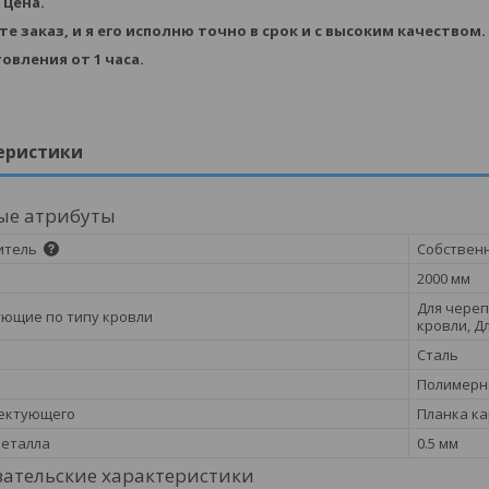
 цена.
 заказ, и я его исполню точно в срок и с высоким качеством.
овления от 1 часа.
еристики
ые атрибуты
итель
Собствен
2000 мм
Для череп
ющие по типу кровли
кровли, Д
Сталь
Полимерн
лектующего
Планка к
металла
0.5 мм
ательские характеристики