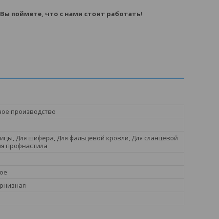
 Вы поймете, что с нами стоит работать!
ное производство
ицы, Для шифера, Для фальцевой кровли, Для сланцевой
ля профнастила
ое
арнизная