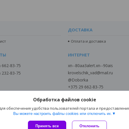
ДОСТАВКА
ист
Оплата и доставка
) 662-83-75
xn--80aa3alert.xn--90ais
krovelschik_vad@mail.ru
) 232-83-75
@Doborka
+375 29 662-83-75
+375 29 6628375
Обработка файлов cookie
+375 29 2328375
Viber MTC
 для обеспечения удобства пользователей портала и предоставлени
Вы можете настроить файлы cookies или отключить их.
Сайт создан на платформе Deal.by
Принять все
Отклонить