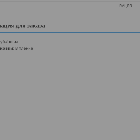
RAL,RR
ация для заказа
уб.
/пог.м
аковки:
В пленке