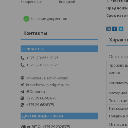
4. Честная
Воскресенье
Выходной
Предложите
Срок изгот
Наличие документов
Контакты
Характ
Основн
+375 (29) 662-83-75
+375 (29) 232-83-75
Производ
Длина
xn--80aa3alert.xn--90ais
Комплекту
krovelschik_vad@mail.ru
@Doborka
Материал
+375 29 662-83-75
Покрытие
+375 29 6628375
Тип комп
Толщина 
ДРУГИЕ ВИДЫ СВЯЗИ
Пользов
Viber MTC
+375 29 2328375