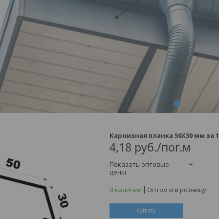
1
2
3
4
Карнизная планка 50Х30 мм за 1
4,18
руб.
/пог.м
Показать оптовые
цены
В наличии
Оптом и в розницу
Купить