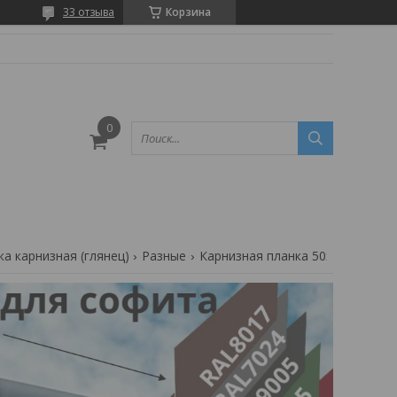
33 отзыва
Корзина
ка карнизная (глянец)
Разные
Карнизная планка 50х30 мм за 1 час (капельник)