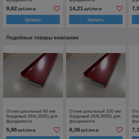
9,62
14,21
7,
руб./пог.м
руб./пог.м
Купить
Купить
Подобные товары компании
Отлив цокольный 80 мм
Отлив цокольный 150 мм
От
бордовый (RAL3005) для
бордовый (RAL3005) для
бор
фундамента
фундамента
фу
5,96
8,36
7,
руб./пог.м
руб./пог.м