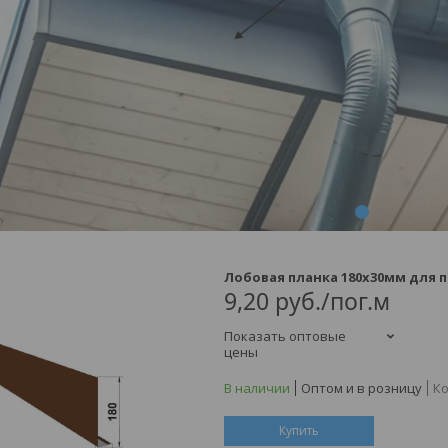
1
2
3
4
Лобовая планка 180х30мм для
9,20
руб.
/пог.м
Показать оптовые
цены
В наличии
Оптом и в розницу
Ко
Купить