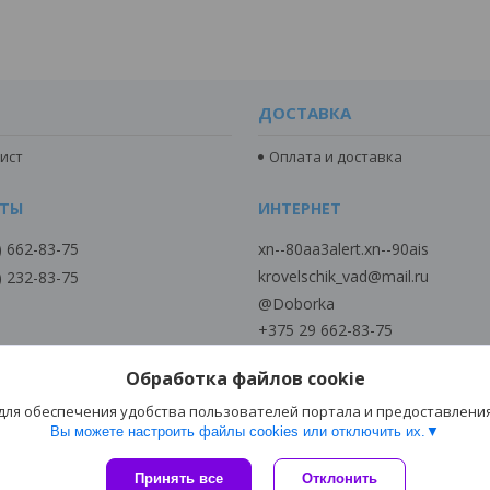
ДОСТАВКА
ист
Оплата и доставка
) 662-83-75
xn--80aa3alert.xn--90ais
krovelschik_vad@mail.ru
) 232-83-75
@Doborka
+375 29 662-83-75
+375 29 6628375
Обработка файлов cookie
+375 29 2328375
Viber MTC
 для обеспечения удобства пользователей портала и предоставлени
Вы можете настроить файлы cookies или отключить их.
Сайт создан на платформе Deal.by
Принять все
Отклонить