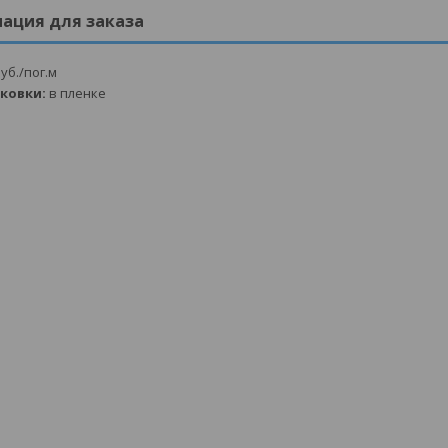
ация для заказа
уб.
/пог.м
аковки:
в пленке