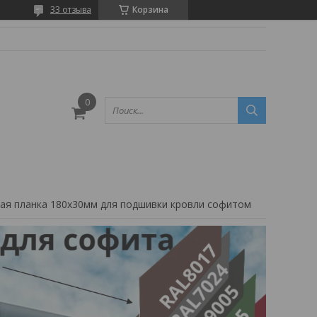
33 отзыва
Корзина
ая планка 180х30мм для подшивки кровли софитом