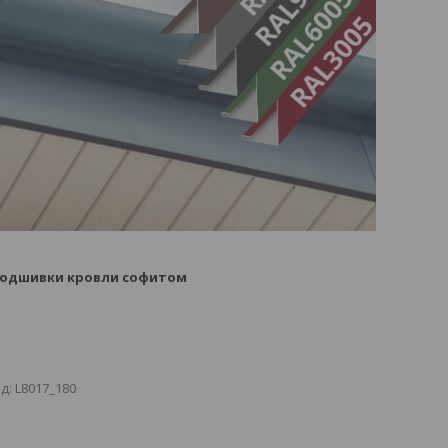
 подшивки кровли софитом
д:
L8017_180