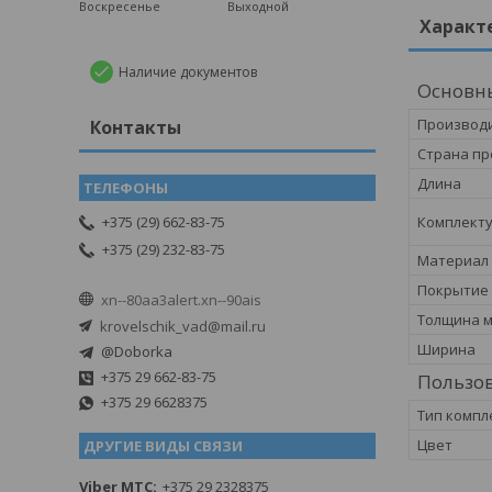
Воскресенье
Выходной
Характ
Наличие документов
Основн
Производ
Контакты
Страна пр
Длина
Комплекту
+375 (29) 662-83-75
+375 (29) 232-83-75
Материал
Покрытие
xn--80aa3alert.xn--90ais
Толщина 
krovelschik_vad@mail.ru
Ширина
@Doborka
+375 29 662-83-75
Пользов
+375 29 6628375
Тип комп
Цвет
ДРУГИЕ ВИДЫ СВЯЗИ
Viber MTC
+375 29 2328375