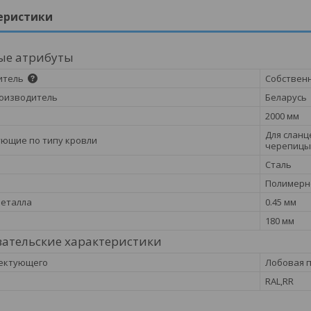
еристики
ые атрибуты
итель
Собствен
оизводитель
Беларусь
2000 мм
Для сланц
ющие по типу кровли
черепицы,
Сталь
Полимерн
металла
0.45 мм
180 мм
ательские характеристики
лектующего
Лобовая 
RAL,RR