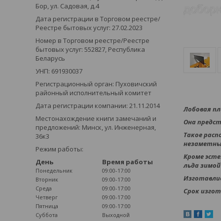
Бор, ул. Садовая, д.4
Дата регистрации в Торговом реестре/
Реестре бытовых услуг: 27.02.2023
Номер в Торговом реестре/Реестре
бытовых услуг: 552827, Республика
Беларусь
УНП: 691930037
Регистрационный орган: Пуховичский
районный исполнительный комитет
Дата регистрации компании: 21.11.2014
Лобовая пл
Местонахождение книги замечаний и
Она предст
предложений: Минск, ул. Инженерная,
Такое расп
36к3
незаметны
Режим работы:
Кроме эсте
День
Время работы
льда зимой
Понедельник
09:00-17:00
Изготавлив
Вторник
09:00-17:00
Среда
09:00-17:00
Срок изгот
Четверг
09:00-17:00
Пятница
09:00-17:00
Суббота
Выходной