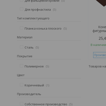
Для фальцевой кровли
5
Для профнастила
5
Тип комплектующего
Коне
Планка конька плоского
5
фигурны
Материал
25,
В наличи
Сталь
5
Произво
Покрытие
Полимерное
5
Цвет
Коричневый
1
Производитель
Собственное производство
5