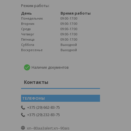
Режим работы:
День
Время работы
Понедельник
09:00-17:00
Вторник
09:00-17:00
Среда
09:00-17:00
Четверг
09:00-17:00
Пятница
09:00-17:00
Суббота
Выходной
Воскресенье
Выходной
Наличие документов
Контакты
+375 (29) 662-83-75
+375 (29) 232-83-75
xn--80aa3alert.xn--90ais