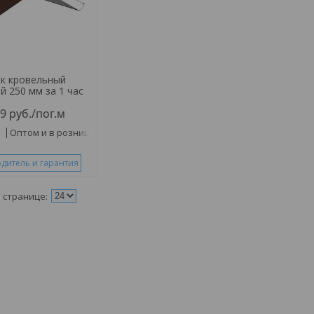
к кровельный
й 250 мм за 1 час
49
руб.
/пог.м
и
Оптом и в розницу
дитель и гарантия