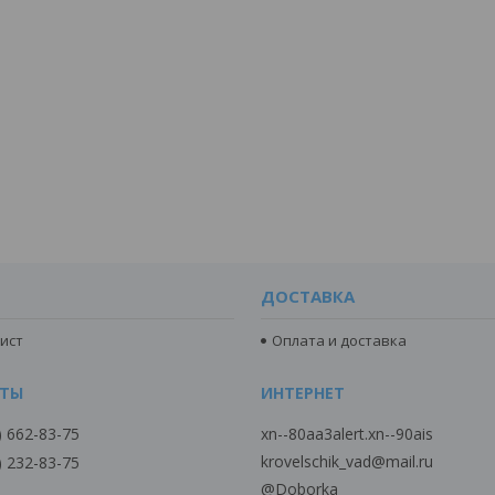
ДОСТАВКА
ист
Оплата и доставка
) 662-83-75
xn--80aa3alert.xn--90ais
krovelschik_vad@mail.ru
) 232-83-75
@Doborka