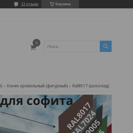
33 отзыва
Корзина
й)
Конек кровельный (фигурный)
Ral8017 (шоколад)