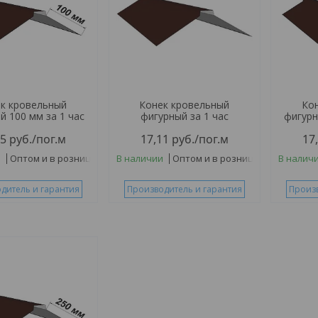
к кровельный
Конек кровельный
Ко
й 100 мм за 1 час
фигурный за 1 час
фигурн
95
руб.
/пог.м
17,11
руб.
/пог.м
17
и
Оптом и в розницу
В наличии
Оптом и в розницу
В налич
дитель и гарантия
Производитель и гарантия
Произв